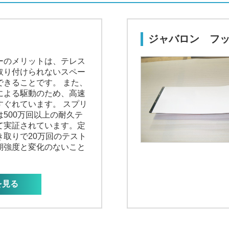
ジャバロン フ
ーのメリットは、テレス
取り付けられないスペー
できることです。 また、
による駆動のため、高速
すぐれています。 スプリ
500万回以上の耐久テ
て実証されています。定
き取りで20万回のテスト
期強度と変化のないこと
を見る