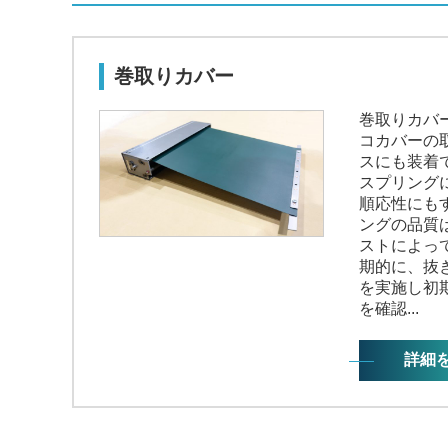
巻取りカバー
巻取りカバ
コカバーの
スにも装着
スプリング
順応性にも
ングの品質は
ストによっ
期的に、抜
を実施し初
を確認...
詳細