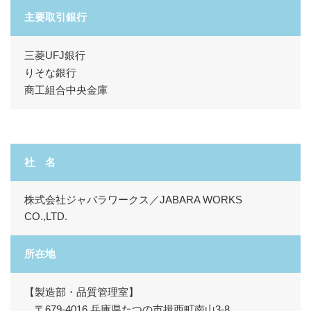
主要取引銀行
三菱UFJ銀行
りそな銀行
商工組合中央金庫
社 名
株式会社ジャバラワークス／JABARA WORKS
CO.,LTD.
所在地
【製造部・品質管理室】
〒679-4016 兵庫県たつの市揖西町南山3-8