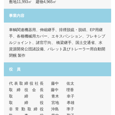
敷地11,993㎡ 建物4,965㎡
事業内容
車輌関連機器用、伸縮継手、排煙脱硫・脱硝、EP用継
手、各種機械用カバー、エキスパンション、フレキシブ
ルジョイント、諸官庁向、 橋梁継手、国土交通省、水
資源開発公団諸設備、パレット及びトレーラー用自動開
閉幌 製作
役 員
代表取締役社長
藤中 佑太
取締役会長
藤中 理香
取 締 役 青木 幸子
取 締 役 宮地 孝雄
非常勤取締役
沖島 準子