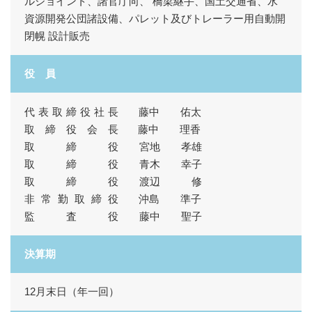
ルジョイント、諸官庁向、 橋梁継手、国土交通省、水
資源開発公団諸設備、パレット及びトレーラー用自動開
閉幌 設計販売
役 員
代表取締役社長
藤中 佑太
取締役会長
藤中 理香
取 締 役 宮地 孝雄
取 締 役 青木 幸子
取 締 役 渡辺 修
非常勤取締役
沖島 準子
監 査 役 藤中 聖子
決算期
12月末日（年一回）