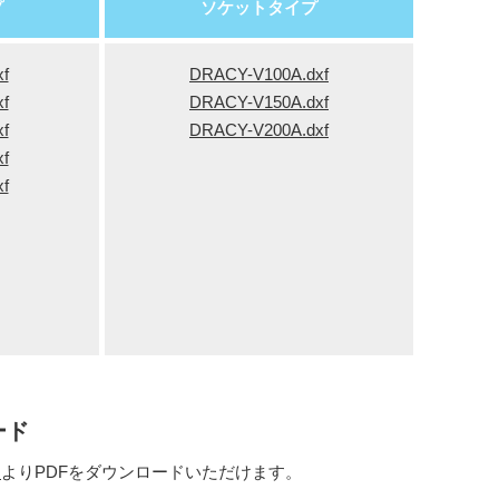
プ
ソケットタイプ
f
DRACY-V100A.dxf
f
DRACY-V150A.dxf
f
DRACY-V200A.dxf
f
f
ード
」
よりPDFをダウンロードいただけます。