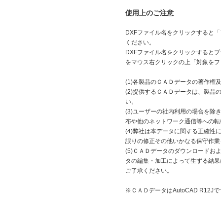
使用上のご注意
DXFファイル名をクリックすると
ください。
DXFファイル名をクリックするとブ
をマウス右クリックの上「対象をフ
(1)各製品のＣＡＤデータの著作
(2)提供するＣＡＤデータは、製
い。
(3)ユーザーの社内利用の場合を
布や他のネットワーク通信等への転
(4)弊社は本データに関する正確
誤りの修正その他いかなる保守作業
(5)ＣＡＤデータのダウンロード
タの編集・加工によって生ずる結果
ご了承ください。
※ＣＡＤデータはAutoCAD R12Jで