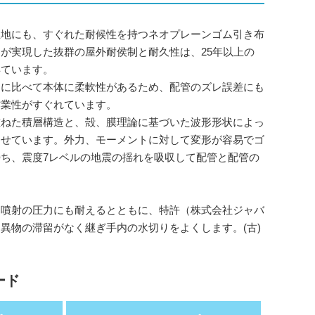
温地にも、すぐれた耐候性を持つネオプレーンゴム引き布
が実現した抜群の屋外耐侯制と耐久性は、25年以上の
得ています。
ーに比べて本体に柔軟性があるため、配管のズレ誤差にも
作業性がすぐれています。
重ねた積層構造と、殻、膜理論に基づいた波形形状によっ
させています。外力、モーメントに対して変形が容易でゴ
ち、震度7レベルの地震の揺れを吸収して配管と配管の
る噴射の圧力にも耐えるとともに、特許（株式会社ジャバ
異物の滞留がなく継ぎ手内の水切りをよくします。(古)
ード