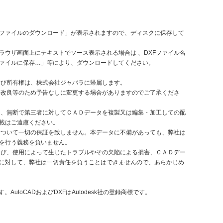
「ファイルのダウンロード」が表示されますので、ディスクに保存して
ラウザ画面上にテキストでソース表示される場合は 、DXFファイル名
ァイルに保存…」等により、ダウンロードしてください。
権及び所有権は、株式会社ジャバラに帰属します。
品の改良等のため予告なしに変更する場合がありますのでご了承くださ
除き、無断で第三者に対してＣＡＤデータを複製又は編集・加工しての配
載はご遠慮ください。
性について一切の保証を致しません。本データに不備があっても、弊社は
を行う義務を負いません。
および、使用によって生じたトラブルやその欠陥による損害、ＣＡＤデー
に対して、弊社は一切責任を負うことはできませんので、あらかじめ
す。AutoCADおよびDXFはAutodesk社の登録商標です。