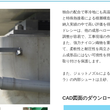
独自の配合で寒冷地にも高
と特殊熱接着による積層構造
納入実績の中で高い評価を
ドレシーは、他の成形べロ
調整が容易で、工事現場の
また、強力ナイロン織物を
て、柔軟性と耐圧性を両立
ム成形品にはない可撓性を持
取り付けを保護します。
また、ジェットノズルによ
ラ）の内部シュートは土砂、
CAD図面のダウンロ