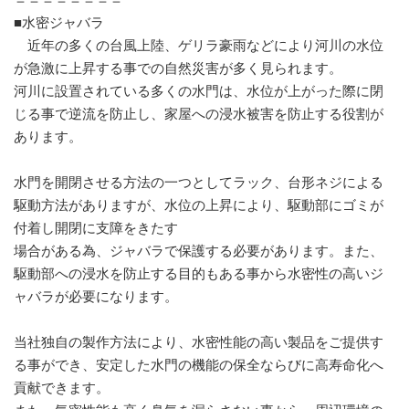
■水密ジャバラ
近年の多くの台風上陸、ゲリラ豪雨などにより河川の水位
が急激に上昇する事での自然災害が多く見られます。
河川に設置されている多くの水門は、水位が上がった際に閉
じる事で逆流を防止し、家屋への浸水被害を防止する役割が
あります。
水門を開閉させる方法の一つとしてラック、台形ネジによる
駆動方法がありますが、水位の上昇により、駆動部にゴミが
付着し開閉に支障をきたす
場合がある為、ジャバラで保護する必要があります。また、
駆動部への浸水を防止する目的もある事から水密性の高いジ
ャバラが必要になります。
当社独自の製作方法により、水密性能の高い製品をご提供す
る事ができ、安定した水門の機能の保全ならびに高寿命化へ
貢献できます。